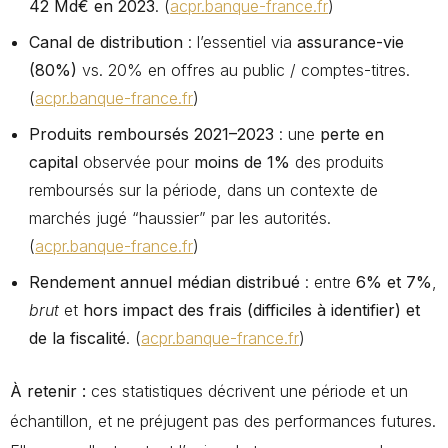
42 Md€ en 2023
. (
acpr.banque-france.fr
)
Canal de distribution
: l’essentiel via
assurance-vie
(80%)
vs. 20% en offres au public / comptes-titres.
(
acpr.banque-france.fr
)
Produits remboursés 2021–2023
: une
perte en
capital
observée pour
moins de 1%
des produits
remboursés sur la période, dans un contexte de
marchés jugé “haussier” par les autorités.
(
acpr.banque-france.fr
)
Rendement annuel médian distribué
: entre
6% et 7%
,
brut
et
hors impact des frais (difficiles à identifier) et
de la fiscalité
. (
acpr.banque-france.fr
)
À retenir :
ces statistiques décrivent une période et un
échantillon, et ne préjugent pas des performances futures.