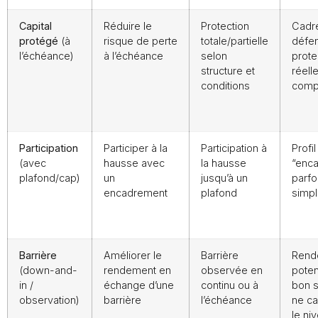
Capital
Réduire le
Protection
Cadre
protégé
(à
risque de perte
totale/partielle
défen
l’échéance)
à l’échéance
selon
prote
structure et
réelle
conditions
comp
Participation
Participer à la
Participation à
Profil
(avec
hausse avec
la hausse
“enca
plafond/cap)
un
jusqu’à un
parfo
encadrement
plafond
simpl
Barrière
Améliorer le
Barrière
Rend
(down-and-
rendement en
observée en
poten
in /
échange d’une
continu ou à
bon s
observation)
barrière
l’échéance
ne c
le ni