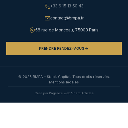
+33 6 15 13 50 43
contact@bmpa.fr
58 rue de Monceau, 75008 Paris
PRENDRE RENDEZ-VOUS
©
2026
BMPA – Stack Capital. Tous droits réservés.
Mentions légales
Créé par l'
agence web Sharp Articles