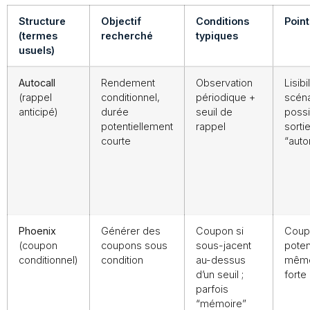
Structure
Objectif
Conditions
Point
(termes
recherché
typiques
usuels)
Autocall
Rendement
Observation
Lisibi
(rappel
conditionnel,
périodique +
scéna
anticipé)
durée
seuil de
possi
potentiellement
rappel
sorti
courte
“auto
Phoenix
Générer des
Coupon si
Coup
(coupon
coupons sous
sous-jacent
poten
conditionnel)
condition
au-dessus
même
d’un seuil ;
forte
parfois
“mémoire”