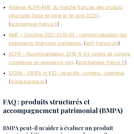
Analyse ACPR-AMF du marché français des produits
structurés (mise en ligne le 1er avril 2025)
.
(
acpr.banque-france.fr
)
AMF – Doctrine DOC-2010-05 : commercialisation des
instruments financiers complexes
. (
amf-france.org
)
ACPR – Recommandation 2016-R-04 (unités de compte
complexes en assurance-vie)
. (
acpr.banque-france.fr
)
EIOPA – PRIIPs et KID : objectifs, contenu, calendrier
.
(
eiopa.europa.eu
)
FAQ : produits structurés et
accompagnement patrimonial (BMPA)
BMPA peut-il m’aider à évaluer un produit