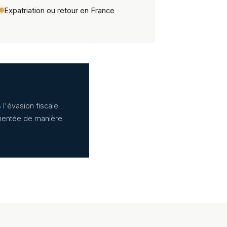
Expatriation ou retour en France
 l'évasion fiscale.
mentée de manière