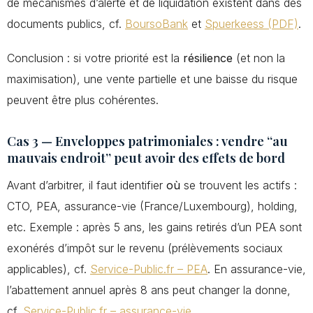
de mécanismes d’alerte et de liquidation existent dans des
documents publics, cf.
BoursoBank
et
Spuerkeess (PDF)
.
Conclusion : si votre priorité est la
résilience
(et non la
maximisation), une vente partielle et une baisse du risque
peuvent être plus cohérentes.
Cas 3 — Enveloppes patrimoniales : vendre “au
mauvais endroit” peut avoir des effets de bord
Avant d’arbitrer, il faut identifier
où
se trouvent les actifs :
CTO, PEA, assurance-vie (France/Luxembourg), holding,
etc. Exemple : après 5 ans, les gains retirés d’un PEA sont
exonérés d’impôt sur le revenu (prélèvements sociaux
applicables), cf.
Service-Public.fr – PEA
. En assurance-vie,
l’abattement annuel après 8 ans peut changer la donne,
cf.
Service-Public.fr – assurance-vie
.