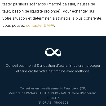
tester plusieurs scénarios (marché baissier, hausse de
taux, besoin de liquidité prolongé). Pour échanger sur
votre situation et déterminer la stratégie la plus cohérente,
vous pouvez
contacter BMPA
.
Conseil patrimonial & allocation d'actifs. Structurer, protéger
et faire croître votre patrimoine avec méthode.
Conseiller en Investissements Financiers (CIF)
Membre de l'ANACOFI-CIF / IMMO / IAS. Numéro d'adhérent :
E008417
N° ORIAS : 15006608