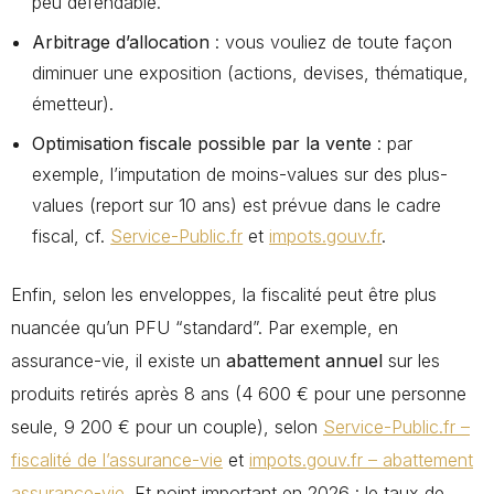
peu défendable.
Arbitrage d’allocation
: vous vouliez de toute façon
diminuer une exposition (actions, devises, thématique,
émetteur).
Optimisation fiscale possible par la vente
: par
exemple, l’imputation de moins-values sur des plus-
values (report sur 10 ans) est prévue dans le cadre
fiscal, cf.
Service-Public.fr
et
impots.gouv.fr
.
Enfin, selon les enveloppes, la fiscalité peut être plus
nuancée qu’un PFU “standard”. Par exemple, en
assurance-vie, il existe un
abattement annuel
sur les
produits retirés après 8 ans (4 600 € pour une personne
seule, 9 200 € pour un couple), selon
Service-Public.fr –
fiscalité de l’assurance-vie
et
impots.gouv.fr – abattement
assurance-vie
. Et point important en 2026 : le taux de