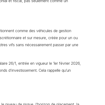
monial et fiscal, pas seulement comme un
onctionnent comme des véhicules de gestion
scrétionnaire et sur mesure, créée pour un ou
titres vifs sans nécessairement passer par une
laire 26/1, entrée en vigueur le 1er février 2026,
fonds d’investissement. Cela rappelle qu’un
e niveau de risque, l’horizon de placement, la