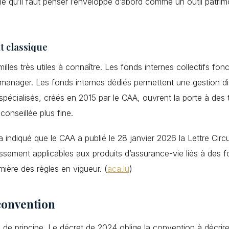
rme qu’il faut penser l’enveloppe d’abord comme un outil patri
t classique
illes très utiles à connaître. Les fonds internes collectifs f
 manager. Les fonds internes dédiés permettent une gestion di
spécialisés, créés en 2015 par le CAA, ouvrent la porte à des 
conseillée plus fine.
a indiqué que le CAA a publié le 28 janvier 2026 la Lettre Circu
tissement applicables aux produits d’assurance-vie liés à des 
umière des règles en vigueur. (
aca.lu
)
 convention
 principe. Le décret de 2024 oblige la convention à décrire l