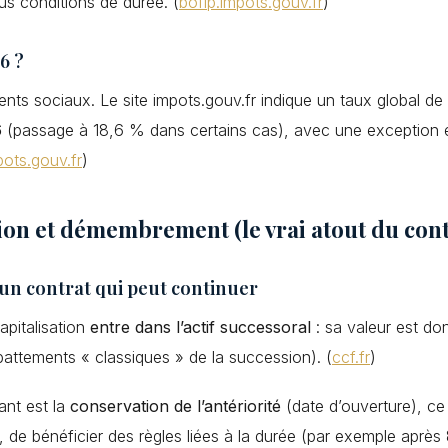
us conditions de durée. (
bofip.impots.gouv.fr
)
6 ?
ents sociaux. Le site impots.gouv.fr indique un taux global de
6
(passage à 18,6 % dans certains cas), avec une exception e
pots.gouv.fr
)
ion et démembrement (le vrai atout du cont
 un contrat qui peut continuer
apitalisation
entre dans l’actif successoral
: sa valeur est do
battements « classiques » de la succession). (
ccf.fr
)
ant est la
conservation de l’antériorité
(date d’ouverture), ce 
d, de bénéficier des règles liées à la durée (par exemple après 