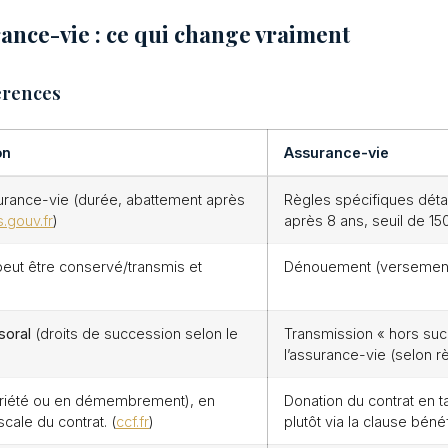
rance-vie : ce qui change vraiment
érences
on
Assurance-vie
urance-vie (durée, abattement après
Règles spécifiques détai
.gouv.fr
)
après 8 ans, seuil de 150
 peut être conservé/transmis et
Dénouement (versement a
soral
(droits de succession selon le
Transmission « hors suc
l’assurance-vie (selon r
priété ou en démembrement), en
Donation du contrat en ta
scale du contrat. (
ccf.fr
)
plutôt via la clause bé