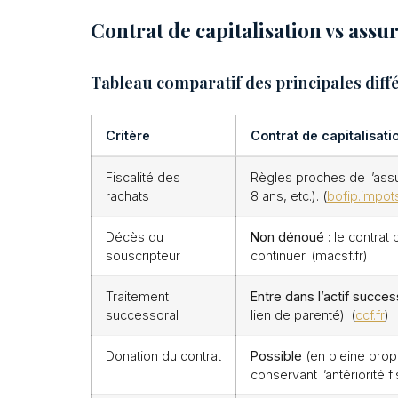
Contrat de capitalisation vs assu
Tableau comparatif des principales diff
Critère
Contrat de capitalisati
Fiscalité des
Règles proches de l’ass
rachats
8 ans, etc.). (
bofip.impots
Décès du
Non dénoué
: le contrat
souscripteur
continuer. (macsf.fr)
Traitement
Entre dans l’actif succes
successoral
lien de parenté). (
ccf.fr
)
Donation du contrat
Possible
(en pleine pro
conservant l’antériorité fi