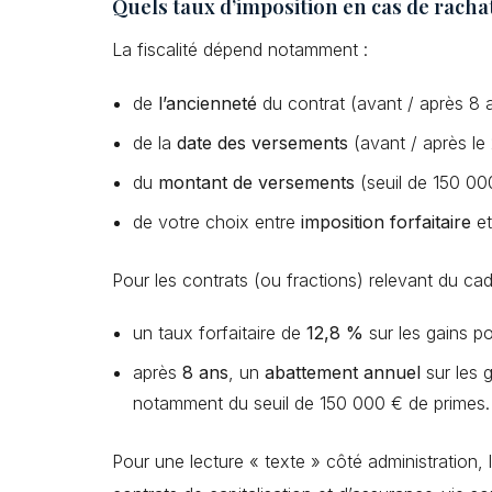
Quels taux d’imposition en cas de racha
La fiscalité dépend notamment :
de
l’ancienneté
du contrat (avant / après 8 a
de la
date des versements
(avant / après le
du
montant de versements
(seuil de 150 000
de votre choix entre
imposition forfaitaire
e
Pour les contrats (ou fractions) relevant du ca
un taux forfaitaire de
12,8 %
sur les gains p
après
8 ans
, un
abattement annuel
sur les g
notamment du seuil de 150 000 € de primes.
Pour une lecture « texte » côté administration,