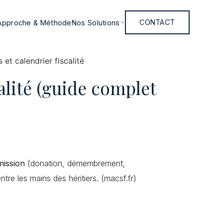
Approche & Méthode
Nos Solutions
CONTACT
alité (guide complet
mission
(donation, démembrement,
tre les mains des héritiers. (macsf.fr)