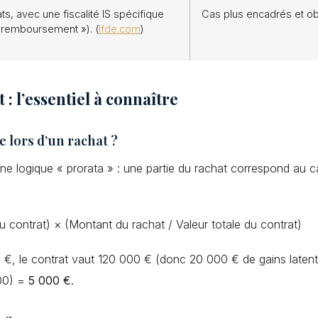
ts, avec une fiscalité IS spécifique
Cas plus encadrés et obj
 remboursement »). (
lfde.com
)
 : l’essentiel à connaître
 lors d’un rachat ?
t une logique « prorata » : une partie du rachat correspond au c
u contrat) × (Montant du rachat / Valeur totale du contrat)
€, le contrat vaut 120 000 € (donc 20 000 € de gains laten
00) =
5 000 €
.