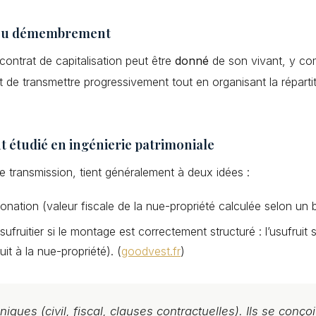
é ou démembrement
contrat de capitalisation peut être
donné
de son vivant, y co
 de transmettre progressivement tout en organisant la répartitio
 étudié en ingénierie patrimoniale
 transmission, tient généralement à deux idées :
ation (valeur fiscale de la nue-propriété calculée selon un barè
ufruitier si le montage est correctement structuré : l’usufruit s’
it à la nue-propriété). (
goodvest.fr
)
ques (civil, fiscal, clauses contractuelles). Ils se conç