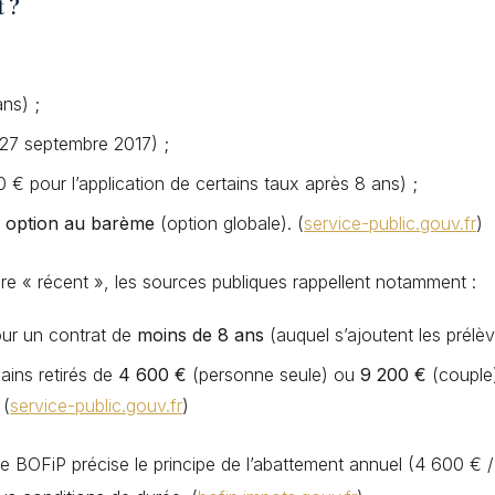
t ?
ns) ;
 27 septembre 2017) ;
 € pour l’application de certains taux après 8 ans) ;
t
option au barème
(option globale). (
service-public.gouv.fr
)
dre « récent », les sources publiques rappellent notamment :
our un contrat de
moins de 8 ans
(auquel s’ajoutent les prélè
ains retirés de
4 600 €
(personne seule) ou
9 200 €
(couple)
 (
service-public.gouv.fr
)
 le BOFiP précise le principe de l’abattement annuel (4 600 €