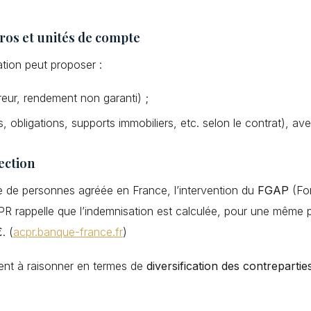
ros et unités de compte
tion peut proposer :
ureur, rendement non garanti) ;
obligations, supports immobiliers, etc. selon le contrat), ave
ection
e de personnes agréée en France, l’intervention du
FGAP
(Fon
PR rappelle que l’indemnisation est calculée, pour une même
€
. (
acpr.banque-france.fr
)
vent à raisonner en termes de
diversification des contrepartie