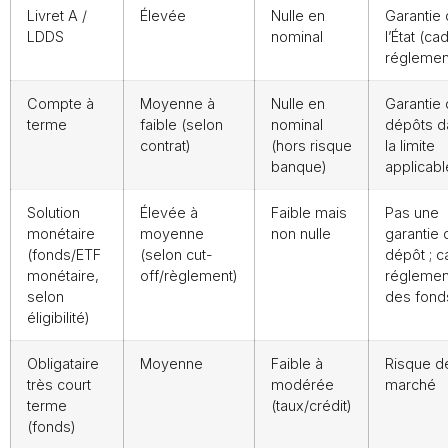
Livret A /
Élevée
Nulle en
Garantie
LDDS
nominal
l’État (ca
réglemen
Compte à
Moyenne à
Nulle en
Garantie
terme
faible (selon
nominal
dépôts d
contrat)
(hors risque
la limite
banque)
applicabl
Solution
Élevée à
Faible mais
Pas une
monétaire
moyenne
non nulle
garantie 
(fonds/ETF
(selon cut-
dépôt ; c
monétaire,
off/règlement)
réglemen
selon
des fond
éligibilité)
Obligataire
Moyenne
Faible à
Risque d
très court
modérée
marché
terme
(taux/crédit)
(fonds)