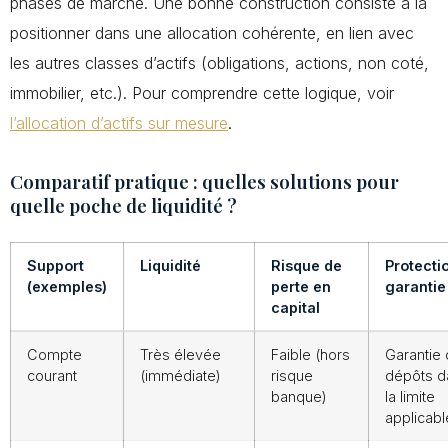
phases de marché. Une bonne construction consiste à la
positionner dans une allocation cohérente, en lien avec
les autres classes d’actifs (obligations, actions, non coté,
immobilier, etc.). Pour comprendre cette logique, voir
l’allocation d’actifs sur mesure
.
Comparatif pratique : quelles solutions pour
quelle poche de liquidité ?
Support
Liquidité
Risque de
Protectio
(exemples)
perte en
garantie
capital
Compte
Très élevée
Faible (hors
Garantie
courant
(immédiate)
risque
dépôts d
banque)
la limite
applicabl