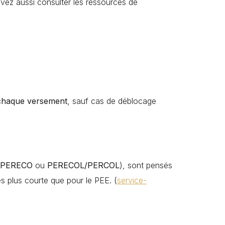
ouvez aussi consulter les ressources de
 chaque versement
, sauf cas de déblocage
PERECO
ou
PERECOL/PERCOL
), sont pensés
pés plus courte que pour le PEE. (
service-