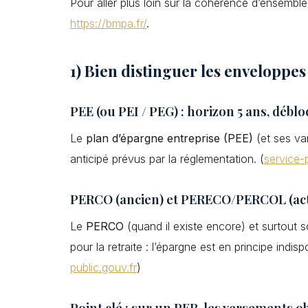
Pour aller plus loin sur la cohérence d’ensemble
https://bmpa.fr/
.
1) Bien distinguer les enveloppe
PEE (ou PEI / PEG) : horizon 5 ans, débl
Le
plan d’épargne entreprise (PEE)
(et ses va
anticipé prévus par la réglementation. (
service-p
PERCO (ancien) et PERECO/PERCOL (actuel
Le
PERCO
(quand il existe encore) et surtout 
pour la retraite : l’épargne est en principe indi
public.gouv.fr
)
Point clé : sur un PER, les versements o