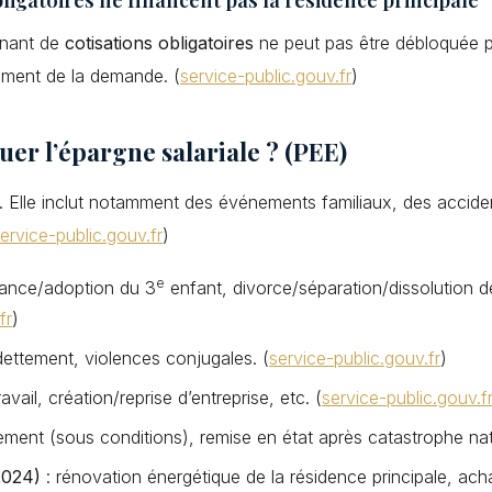
venant de
cotisations obligatoires
ne peut pas être débloquée p
oment de la demande. (
service-public.gouv.fr
)
uer l’épargne salariale ? (PEE)
lic. Elle inclut notamment des événements familiaux, des acciden
ervice-public.gouv.fr
)
e
sance/adoption du 3
enfant, divorce/séparation/dissolution d
fr
)
ndettement, violences conjugales. (
service-public.gouv.fr
)
avail, création/reprise d’entreprise, etc. (
service-public.gouv.f
ement (sous conditions), remise en état après catastrophe nat
2024)
: rénovation énergétique de la résidence principale, ach