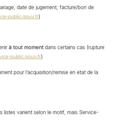
 mariage, date de jugement, facture/bon de
ice-public.gouv.fr
)
enir
à tout moment
dans certains cas (rupture
vice-public.gouv.fr
)
ent pour l’acquisition/remise en état de la
 listes varient selon le motif, mais Service-