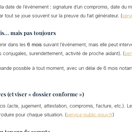
st la date de l’événement : signature d’un compromis, date du
tout se joue souvent sur la preuve du fait générateur. (
serv
mois… mais pas toujours
enir dans les
6 mois
suivant l’événement, mais elle peut interv
es conjugales, surendettement, activité de proche aidant). (
ser
mande possible à tout moment, avec un délai de 6 mois notamm
ves (et viser « dossier conforme »)
cis (acte, jugement, attestation, compromis, facture, etc.). Les
oduire pour chaque situation. (
service-public.gouv.fr
)
du teneur de compte