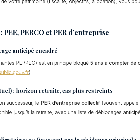
 de votre patrimoine (fiscalité, objectifs, allocation), vous p
s : PEE, PERCO et PER d’entreprise
ocage anticipé encadré
riantes PEI/PEG) est en principe bloqué
5 ans à compter de
ublic.gouv.fr
)
) : horizon retraite, cas plus restreints
son successeur, le
PER d’entreprise collectif
(souvent appelé
sponible jusqu’à la retraite, avec une liste de déblocages antici
bligatoires ne financent pas la résidence principale