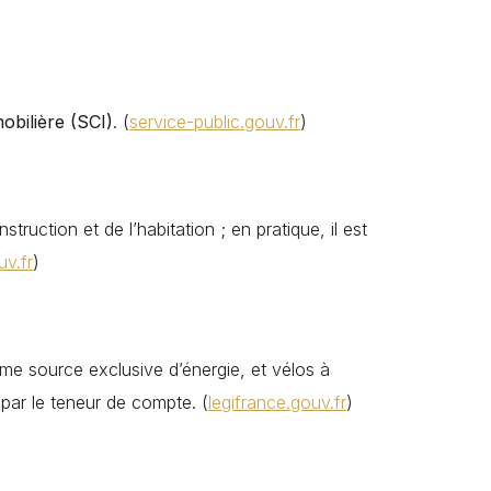
mobilière (SCI)
. (
service-public.gouv.fr
)
uction et de l’habitation ; en pratique, il est
uv.fr
)
comme source exclusive d’énergie, et vélos à
s par le teneur de compte. (
legifrance.gouv.fr
)